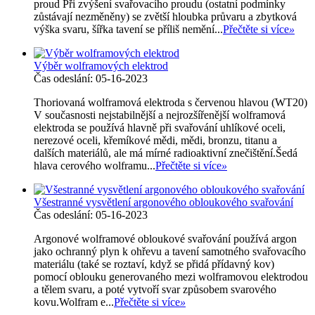
proud Při zvýšení svařovacího proudu (ostatní podmínky
zůstávají nezměněny) se zvětší hloubka průvaru a zbytková
výška svaru, šířka tavení se příliš nemění...
Přečtěte si více
»
Výběr wolframových elektrod
Čas odeslání: 05-16-2023
Thoriovaná wolframová elektroda s červenou hlavou (WT20)
V současnosti nejstabilnější a nejrozšířenější wolframová
elektroda se používá hlavně při svařování uhlíkové oceli,
nerezové oceli, křemíkové mědi, mědi, bronzu, titanu a
dalších materiálů, ale má mírné radioaktivní znečištění.Šedá
hlava cerového wolframu...
Přečtěte si více
»
Všestranné vysvětlení argonového obloukového svařování
Čas odeslání: 05-16-2023
Argonové wolframové obloukové svařování používá argon
jako ochranný plyn k ohřevu a tavení samotného svařovacího
materiálu (také se roztaví, když se přidá přídavný kov)
pomocí oblouku generovaného mezi wolframovou elektrodou
a tělem svaru, a poté vytvoří svar způsobem svarového
kovu.Wolfram e...
Přečtěte si více
»