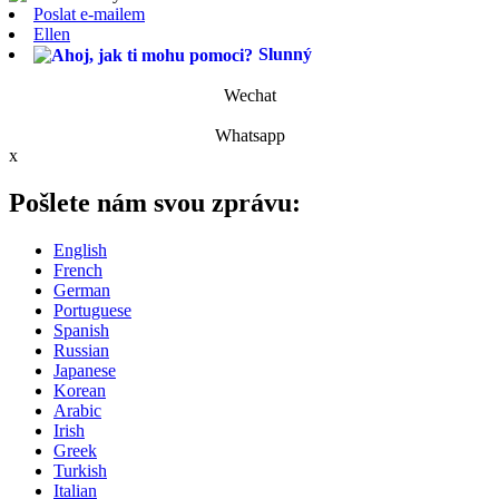
Poslat e-mailem
Ellen
Slunný
Wechat
Whatsapp
x
Pošlete nám svou zprávu:
English
French
German
Portuguese
Spanish
Russian
Japanese
Korean
Arabic
Irish
Greek
Turkish
Italian