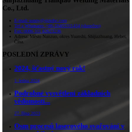
Co., Ltd.
E-mail: sunny@sjztqhc.com
Tel a Whatsapp: +86-18403311434 (slunečno)
Fax: 0086 311 82623236
Adresa: Město Nanzuo, okres Yuanshi, Shijiazhuang, Hebei,
Čína.
POSLEDNÍ ZPRÁVY
2024, šťastný nový rok!
1. ledna 2024
Podrobné vysvětlení základních
vědomostí...
27. října 2023
Osm procesů laserového svařování v