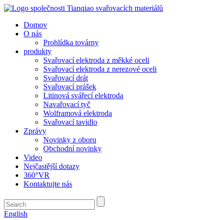
Domov
O nás
Prohlídka továrny
produkty
Svařovací elektroda z měkké oceli
Svařovací elektroda z nerezové oceli
Svařovací drát
Svařovací prášek
Litinová svářecí elektroda
Navařovací tyč
Wolframová elektroda
Svařovací tavidlo
Zprávy
Novinky z oboru
Obchodní novinky
Video
Nejčastější dotazy
360°VR
Kontaktujte nás
English