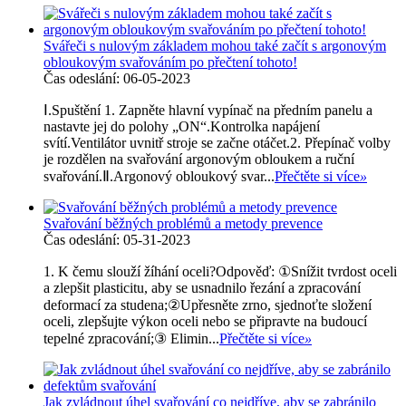
Svářeči s nulovým základem mohou také začít s argonovým
obloukovým svařováním po přečtení tohoto!
Čas odeslání: 06-05-2023
Ⅰ.Spuštění 1. Zapněte hlavní vypínač na předním panelu a
nastavte jej do polohy „ON“.Kontrolka napájení
svítí.Ventilátor uvnitř stroje se začne otáčet.2. Přepínač volby
je rozdělen na svařování argonovým obloukem a ruční
svařování.Ⅱ.Argonový obloukový svar...
Přečtěte si více
»
Svařování běžných problémů a metody prevence
Čas odeslání: 05-31-2023
1. K čemu slouží žíhání oceli?Odpověď: ①Snížit tvrdost oceli
a zlepšit plasticitu, aby se usnadnilo řezání a zpracování
deformací za studena;②Upřesněte zrno, sjednoťte složení
oceli, zlepšujte výkon oceli nebo se připravte na budoucí
tepelné zpracování;③ Elimin...
Přečtěte si více
»
Jak zvládnout úhel svařování co nejdříve, aby se zabránilo