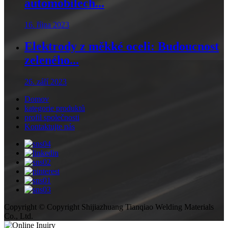
automobilech...
16. října 2023
Elektrody z měkké oceli: Budoucnost
zeleného...
26. září 2023
Domov
kategorie produktů
profil společnosti
Kontaktujte nás
Copyright © Copyright Shijiazhuang Tianqiao Welding Materials
Co., Ltd.